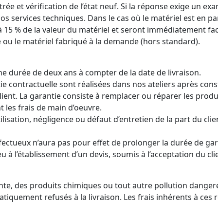
ée et vérification de l’état neuf. Si la réponse exige un e
 services techniques. Dans le cas où le matériel est en partai
15 % de la valeur du matériel et seront immédiatement fact
e ou le matériel fabriqué à la demande (hors standard).
ne durée de deux ans à compter de la date de livraison.
e contractuelle sont réalisées dans nos ateliers après const
lient. La garantie consiste à remplacer ou réparer les produ
 les frais de main d’oeuvre.
ilisation, négligence ou défaut d’entretien de la part du c
ctueux n’aura pas pour effet de prolonger la durée de gara
 à l’établissement d’un devis, soumis à l’acceptation du cli
iante, des produits chimiques ou tout autre pollution dange
quement refusés à la livraison. Les frais inhérents à ces 