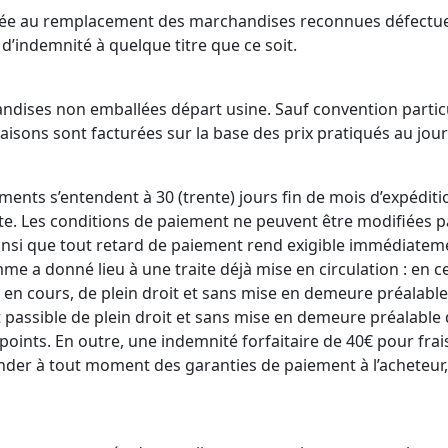
itée au remplacement des marchandises reconnues défectu
 d’indemnité à quelque titre que ce soit.
dises non emballées départ usine. Sauf convention particuli
isons sont facturées sur la base des prix pratiqués au jour 
ments s’entendent à 30 (trente) jours fin de mois d’expéditio
 Les conditions de paiement ne peuvent être modifiées par
insi que tout retard de paiement rend exigible immédiateme
 a donné lieu à une traite déjà mise en circulation : en c
en cours, de plein droit et sans mise en demeure préalable
ssible de plein droit et sans mise en demeure préalable d’u
 points. En outre, une indemnité forfaitaire de 40€ pour fr
der à tout moment des garanties de paiement à l’acheteur,