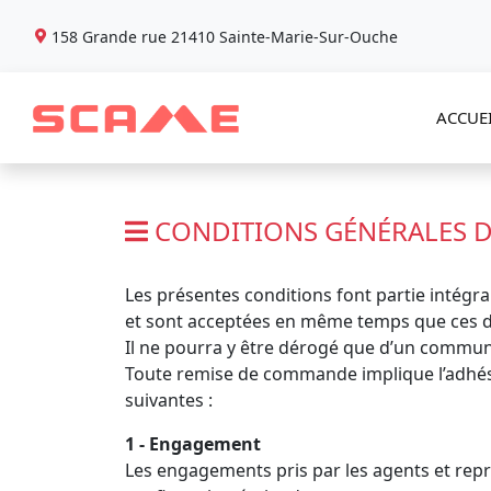
158 Grande rue 21410 Sainte-Marie-Sur-Ouche
Lun-Jeu : 08H00-12H00 / 13H00-18H00 • Ven : 08H00-12H00 / 
ACCUE
CONDITIONS GÉNÉRALES D
Les présentes conditions font partie intégra
et sont acceptées en même temps que ces d
Il ne pourra y être dérogé que d’un commun 
Toute remise de commande implique l’adhés
suivantes :
1 - Engagement
Les engagements pris par les agents et repr