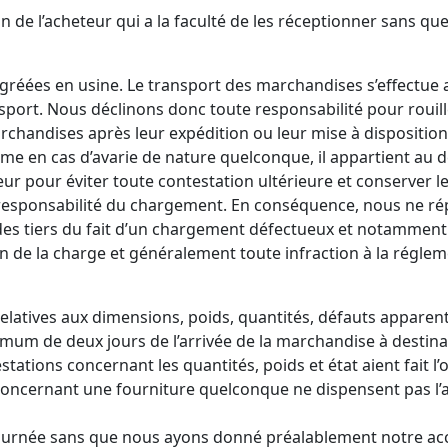
 de l’acheteur qui a la faculté de les réceptionner sans que
réées en usine. Le transport des marchandises s’effectue au
sport. Nous déclinons donc toute responsabilité pour rouille
chandises après leur expédition ou leur mise à disposition
me en cas d’avarie de nature quelconque, il appartient au de
r pour éviter toute contestation ultérieure et conserver le 
ive responsabilité du chargement. En conséquence, nous n
es tiers du fait d’un chargement défectueux et notamment 
n de la charge et généralement toute infraction à la réglem
latives aux dimensions, poids, quantités, défauts apparents
imum de deux jours de l’arrivée de la marchandise à destin
tations concernant les quantités, poids et état aient fait l’
concernant une fourniture quelconque ne dispensent pas l’ac
rnée sans que nous ayons donné préalablement notre accor