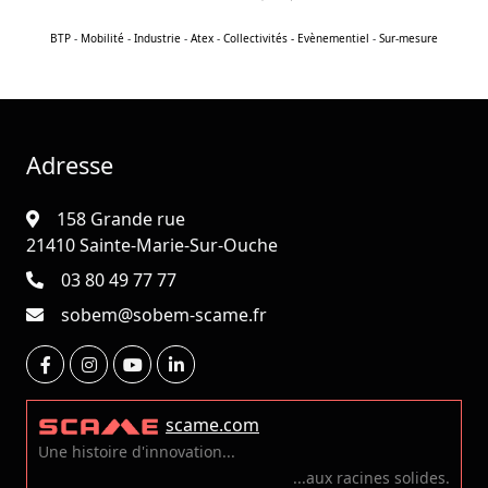
BTP
-
Mobilité
-
Industrie
-
Atex
-
Collectivités - Evènementiel
-
Sur-mesure
Adresse
158 Grande rue
21410 Sainte-Marie-Sur-Ouche
03 80 49 77 77
sobem@sobem-scame.fr
scame.com
Une histoire d'innovation...
...aux racines solides.