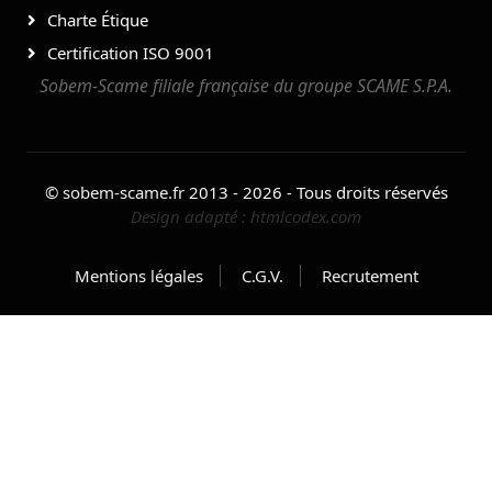
Charte Étique
Certification ISO 9001
Sobem-Scame filiale française du groupe SCAME S.P.A.
©
sobem-scame.fr
2013 - 2026 - Tous droits réservés
Design adapté :
htmlcodex.com
Mentions légales
C.G.V.
Recrutement