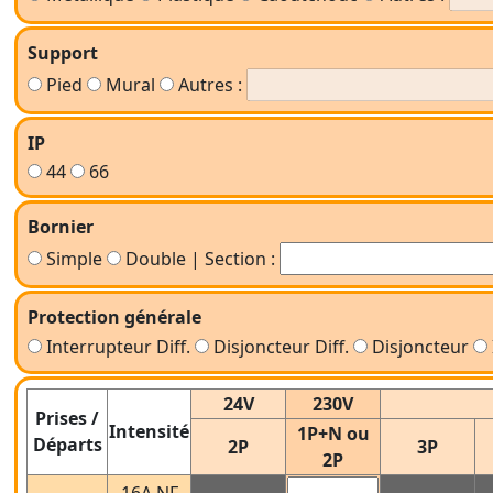
Support
Pied
Mural
Autres :
IP
44
66
Bornier
Simple
Double | Section :
Protection générale
Interrupteur Diff.
Disjoncteur Diff.
Disjoncteur
24V
230V
Prises /
Intensité
1P+N ou
Départs
2P
3P
2P